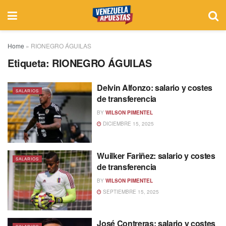
Home
»
RIONEGRO ÁGUILAS
Etiqueta:
RIONEGRO ÁGUILAS
Delvin Alfonzo: salario y costes
SALARIOS
de transferencia
BY
WILSON PIMENTEL
DICIEMBRE 15, 2025
Wuilker Fariñez: salario y costes
SALARIOS
de transferencia
BY
WILSON PIMENTEL
SEPTIEMBRE 15, 2025
José Contreras: salario y costes