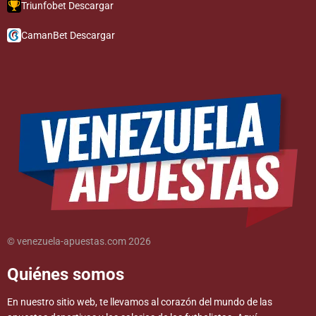
Triunfobet Descargar
CamanBet Descargar
© venezuela-apuestas.com 2026
Quiénes somos
En nuestro sitio web, te llevamos al corazón del mundo de las