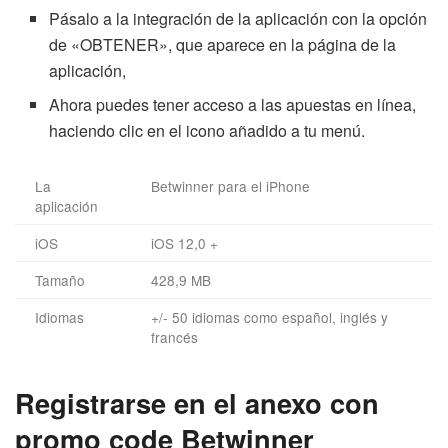
Pásalo a la integración de la aplicación con la opción
de «OBTENER», que aparece en la página de la
aplicación,
Ahora puedes tener acceso a las apuestas en línea,
haciendo clic en el icono añadido a tu menú.
La
Betwinner para el iPhone
aplicación
iOS
iOS 12,0 +
Tamaño
428,9 MB
Idiomas
+/- 50 idiomas como español, inglés y
francés
Registrarse en
el anexo con
promo code
Betwinner