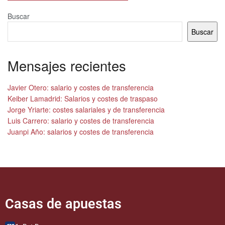
Alternative:
Buscar
Buscar
Mensajes recientes
Javier Otero: salario y costes de transferencia
Keiber Lamadrid: Salarios y costes de traspaso
Jorge Yriarte: costes salariales y de transferencia
Luis Carrero: salario y costes de transferencia
Juanpi Año: salarios y costes de transferencia
Casas de apuestas​​​​​