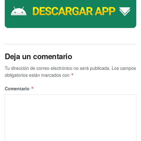
Deja un comentario
Tu dirección de correo electrónico no será publicada.
Los campos
obligatorios están marcados con
*
Comentario
*