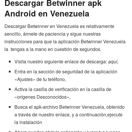
Descargar Betwinner apk
Android en Venezuela
Descargar Betwinner en Venezuela
es relativamente
sencillo, ármete de paciencia y sigue nuestras
instrucciones para que la aplicación
Betwinner Venezuela
la tengas a la mano en cuestión de segundos.
Visita nuestro siguiente enlace de descarga:
aquí
,
Entra en la sección de seguridad de la aplicación
«Ajustes» de tu teléfono,
Activa la casilla de verificación en la casilla de
«orígenes Desconocidos»,
Busca el
apk-
archivo Betwinner Venezuela, obtenido
a través de nuestro enlace, y a continuación,ejecute
la instalación