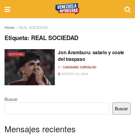
Home
»
REAL SOCIEDAD
Etiqueta:
REAL SOCIEDAD
Jon Aramburu: salario y coste
NOTICIAS
del traspaso
BY
CASSIANO CARVALHO
AGOSTO 30, 2025
Buscar
Buscar
Mensajes recientes