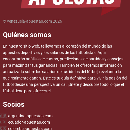
© venezuela-apuestas.com 2026
Quiénes somos
En nuestro sitio web, te llevamos al corazón del mundo de las
apuestas deportivas y los salarios de los futbolistas. Aquí
encontrarás análisis de cuotas, predicciones de partidos y consejos
para maximizar tus ganancias. También te ofrecemos información
actualizada sobre los salarios de tus ídolos del fútbol, revelando lo
que realmente ganan. Este es tu guía definitiva para vivir la pasión del
fútbol desde una perspectiva única. ¡Únete y descubre todo lo que el
fútbol tiene para ofrecerte!
Socios
argentina-apuestas.com
ecuador-apuestas.com
colombia-apuestas.com