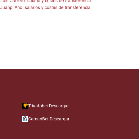
Luis Carrero: salario y costes de transferencia
Juanpi Año: salarios y costes de transferencia
Triunfobet Descargar
CamanBet Descargar