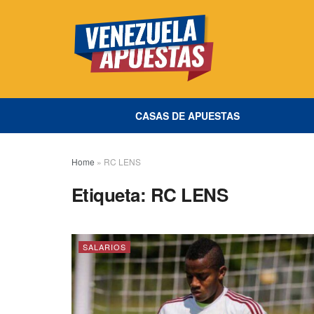
CASAS DE APUESTAS
Home
»
RC LENS
Etiqueta:
RC LENS
SALARIOS