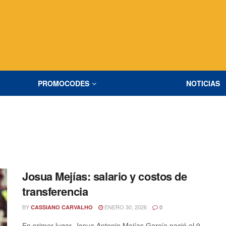
PROMOCODES
NOTICIAS
Josua Mejías: salario y costos de
transferencia
BY
ENERO 30, 2026
CASSIANO CARVALHO
0
En primer lugar, Josua Antonio Mejías García nació el 9