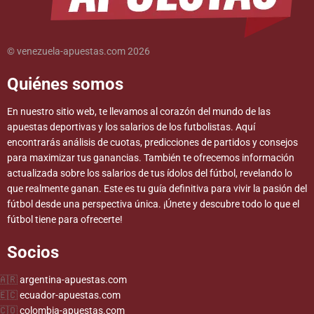
© venezuela-apuestas.com 2026
Quiénes somos
En nuestro sitio web, te llevamos al corazón del mundo de las
apuestas deportivas y los salarios de los futbolistas. Aquí
encontrarás análisis de cuotas, predicciones de partidos y consejos
para maximizar tus ganancias. También te ofrecemos información
actualizada sobre los salarios de tus ídolos del fútbol, revelando lo
que realmente ganan. Este es tu guía definitiva para vivir la pasión del
fútbol desde una perspectiva única. ¡Únete y descubre todo lo que el
fútbol tiene para ofrecerte!
Socios
argentina-apuestas.com
ecuador-apuestas.com
colombia-apuestas.com