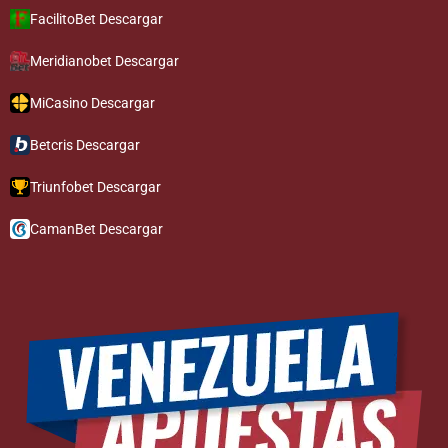
FacilitoBet Descargar
Meridianobet Descargar
MiCasino Descargar
Betcris Descargar
Triunfobet Descargar
CamanBet Descargar