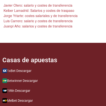
Javier Otero: salario y costes de transferencia
Keiber Lamadrid: Salarios y costes de traspaso
Jorge Yriarte: costes salariales y de transferencia
Luis Carrero: salario y costes de transferencia
Juanpi Año: salarios y costes de transferencia
Casas de apuestas​​​​​
1xBet Descargar
Betwinner Descargar
1Win Descargar
Melbet Descargar