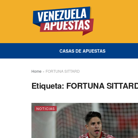
CASAS DE APUESTAS
Home
»
FORTUNA SITTARD
Etiqueta:
FORTUNA SITTAR
NOTICIAS