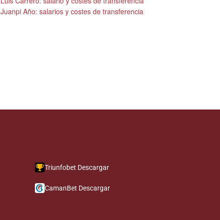
Luis Carrero: salario y costes de transferencia
Juanpi Año: salarios y costes de transferencia
Triunfobet Descargar
CamanBet Descargar