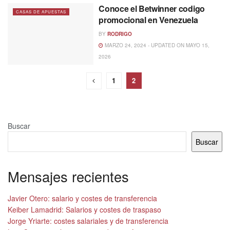
Conoce el Betwinner codigo
CASAS DE APUESTAS
promocional en Venezuela
BY
RODRIGO
MARZO 24, 2024 - UPDATED ON MAYO 15,
2026
1
2
Buscar
Buscar
Mensajes recientes
Javier Otero: salario y costes de transferencia
Keiber Lamadrid: Salarios y costes de traspaso
Jorge Yriarte: costes salariales y de transferencia