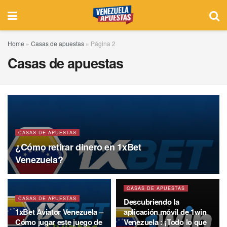
Home
»
Casas de apuestas
»
Página 2
Casas de apuestas
CASAS DE APUESTAS
¿Cómo retirar dinero en 1xBet
Venezuela?
CASAS DE APUESTAS
CASAS DE APUESTAS
Descubriendo la
1xBet Aviator Venezuela –
aplicación móvil de 1win
Cómo jugar este juego de
Venezuela : ¡Todo lo que