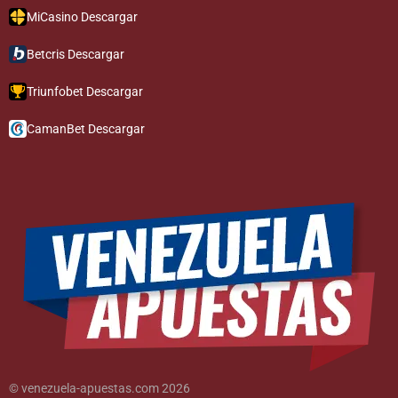
MiCasino Descargar
Betcris Descargar
Triunfobet Descargar
CamanBet Descargar
© venezuela-apuestas.com 2026