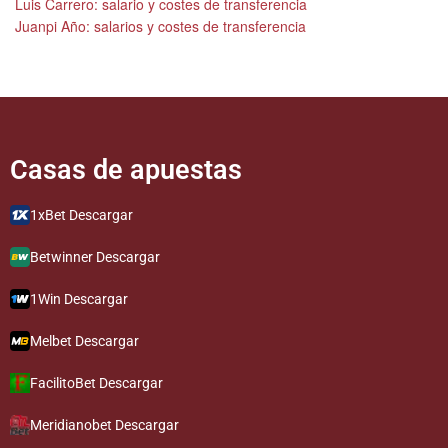
Luis Carrero: salario y costes de transferencia
Juanpi Año: salarios y costes de transferencia
Casas de apuestas​​​​​
1xBet Descargar
Betwinner Descargar
1Win Descargar
Melbet Descargar
FacilitoBet Descargar
Meridianobet Descargar