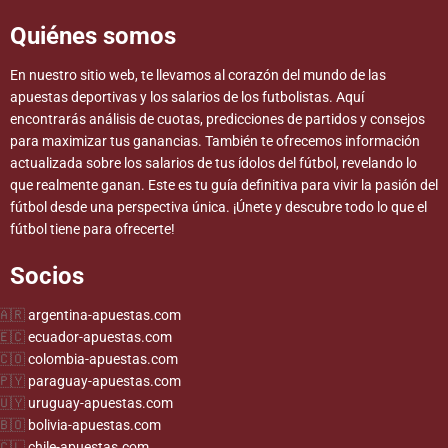
Quiénes somos
En nuestro sitio web, te llevamos al corazón del mundo de las
apuestas deportivas y los salarios de los futbolistas. Aquí
encontrarás análisis de cuotas, predicciones de partidos y consejos
para maximizar tus ganancias. También te ofrecemos información
actualizada sobre los salarios de tus ídolos del fútbol, revelando lo
que realmente ganan. Este es tu guía definitiva para vivir la pasión del
fútbol desde una perspectiva única. ¡Únete y descubre todo lo que el
fútbol tiene para ofrecerte!
Socios
argentina-apuestas.com
ecuador-apuestas.com
colombia-apuestas.com
paraguay-apuestas.com
uruguay-apuestas.com
bolivia-apuestas.com
chile-apuestas.com